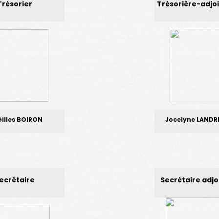
Trésorier
Trésorière-adjo
Gilles BOIRON
Jocelyne LANDR
sable du site
et
ecrétaire
Secrétaire adjo