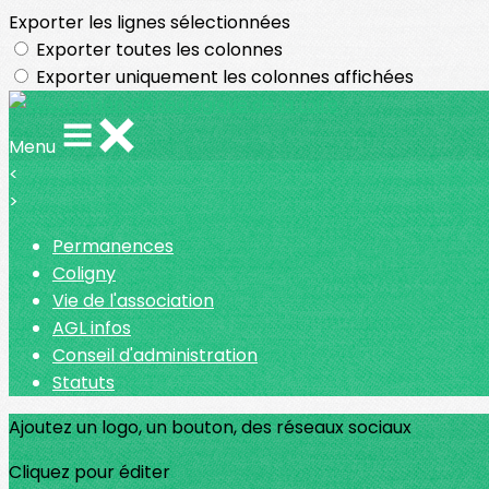
Exporter les lignes sélectionnées
Exporter toutes les colonnes
Exporter uniquement les colonnes affichées
Menu
<
>
Permanences
Coligny
Vie de l'association
AGL infos
Conseil d'administration
Statuts
Ajoutez un logo, un bouton, des réseaux sociaux
Cliquez pour éditer