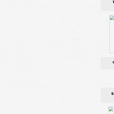
Respon
Intern
S