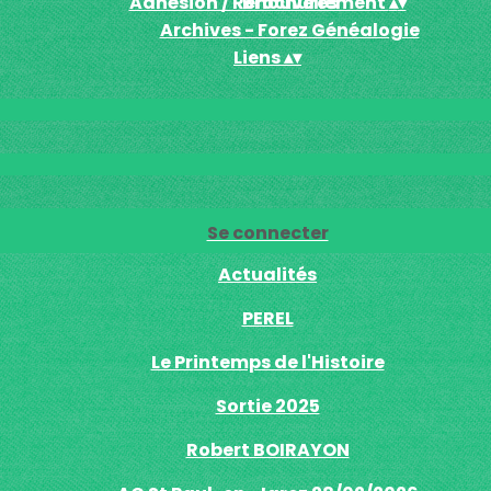
Adhésion / Renouvellement
Brochures
▴
▾
Archives - Forez Généalogie
Liens
▴
▾
Se connecter
Actualités
PEREL
Le Printemps de l'Histoire
Sortie 2025
Robert BOIRAYON