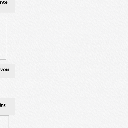
inte
IVON
int