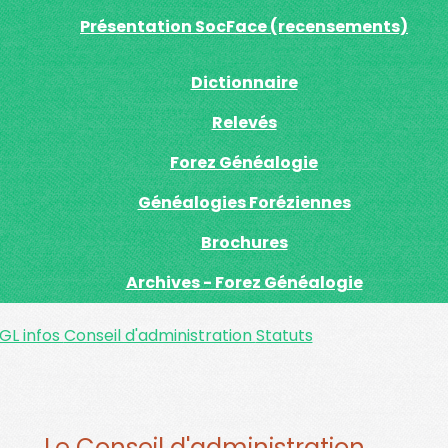
Présentation SocFace (recensements)
Dictionnaire
Relevés
Forez Généalogie
Généalogies Foréziennes
Brochures
Archives - Forez Généalogie
GL infos
Conseil d'administration
Statuts
Le Conseil d'administration