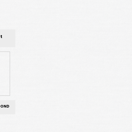
t
MOND