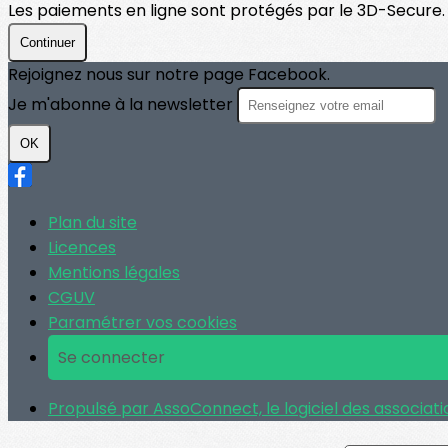
Les paiements en ligne sont protégés par le 3D-Secure.
Continuer
Rejoignez nous sur notre page Facebook.
Je m'abonne à la newsletter
OK
Plan du site
Licences
Mentions légales
CGUV
Paramétrer vos cookies
Se connecter
Propulsé par AssoConnect, le logiciel des associatio