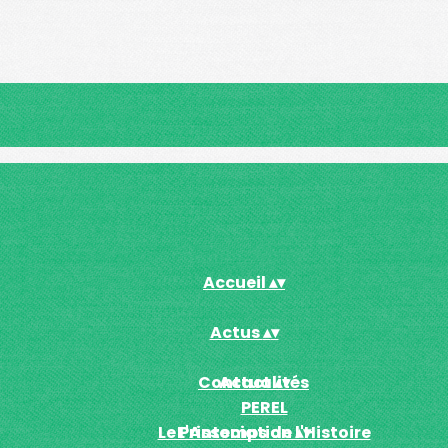
Accueil
▴
▾
Actus
▴
▾
Contact
Actualités
▴
▾
PEREL
Le Printemps de l'Histoire
L'Association
▴
▾