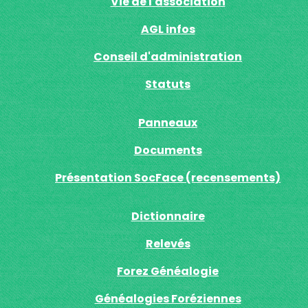
Vie de l'association
AGL infos
Conseil d'administration
Statuts
Panneaux
Documents
Présentation SocFace (recensements)
Dictionnaire
Relevés
Forez Généalogie
Généalogies Foréziennes